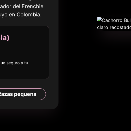
tador del Frenchie
tuyo en
Colombia
.
ia
)
egue seguro a
tu
Razas
pequena