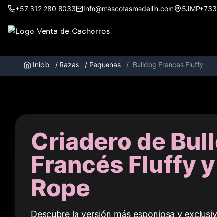
+57 312 280 8033
Info@mascotasmedellin.com
5JMP+733, 
Inicio
/
Razas
/
Pequenas
/
Bulldog Frances Fluffy
Criadero de Bul
Francés Fluffy y
Rope
Descubre la versión más esponjosa y exclusiv