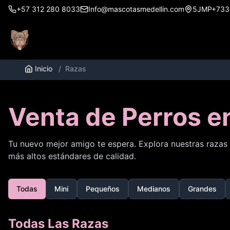
+57 312 280 8033
Info@mascotasmedellin.com
5JMP+733, 
Inicio
/
Razas
Venta de Perros e
Tu nuevo mejor amigo te espera. Explora nuestras razas 
más altos estándares de calidad.
Todas
Mini
Pequeños
Medianos
Grandes
Todas Las Razas