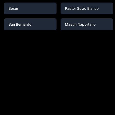
Bóxer
Pastor Suizo Blanco
San Bernardo
Mastín Napolitano