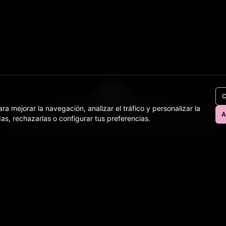
C
ra mejorar la navegación, analizar el tráfico y personalizar la
A
as, rechazarlas o configurar tus preferencias.
Perros
Gatos
Equinos
Bovinos
Tienda