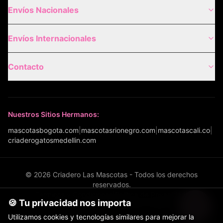
Envíos Nacionales
Envíos Internacionales
Contacto
Nuestros Sitios Hermanos:
mascotasbogota.com
|
mascotasrionegro.com
|
mascotascali.co
|
criaderogatosmedellin.com
©
2026
Criadero Las Mascotas - Todos los derechos
reservados.
Términos y Condiciones
|
Política de Privacidad
|
🍪 Tu privacidad nos importa
Política de Envíos
|
Configurar cookies
Utilizamos cookies y tecnologías similares para mejorar la