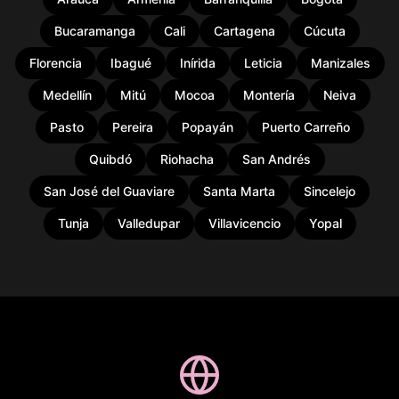
Bucaramanga
Cali
Cartagena
Cúcuta
Florencia
Ibagué
Inírida
Leticia
Manizales
Medellín
Mitú
Mocoa
Montería
Neiva
Pasto
Pereira
Popayán
Puerto Carreño
Quibdó
Riohacha
San Andrés
San José del Guaviare
Santa Marta
Sincelejo
Tunja
Valledupar
Villavicencio
Yopal