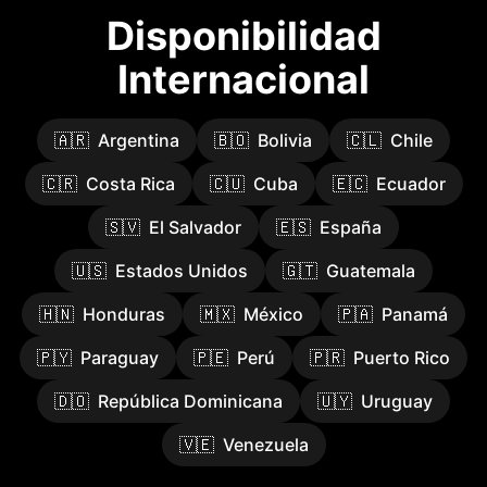
Disponibilidad
Internacional
🇦🇷
Argentina
🇧🇴
Bolivia
🇨🇱
Chile
🇨🇷
Costa Rica
🇨🇺
Cuba
🇪🇨
Ecuador
🇸🇻
El Salvador
🇪🇸
España
🇺🇸
Estados Unidos
🇬🇹
Guatemala
🇭🇳
Honduras
🇲🇽
México
🇵🇦
Panamá
🇵🇾
Paraguay
🇵🇪
Perú
🇵🇷
Puerto Rico
🇩🇴
República Dominicana
🇺🇾
Uruguay
🇻🇪
Venezuela