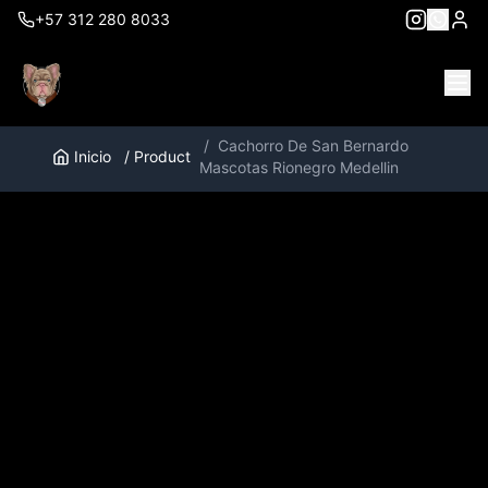
+57 312 280 8033
/
Cachorro De San Bernardo
Inicio
/
Product
Mascotas Rionegro Medellin