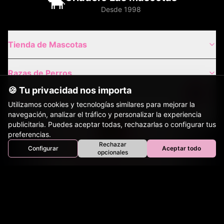
🐂
Desde 1998
Tienda de Mascotas
Razas de Perros
🍪 Tu privacidad nos importa
Gatos de Raza
Utilizamos cookies y tecnologías similares para mejorar la
navegación, analizar el tráfico y personalizar la experiencia
publicitaria. Puedes aceptar todas, rechazarlas o configurar tus
Envíos Nacionales
preferencias.
Rechazar
Configurar
Aceptar todo
Inicio
Perros
Gatos
Equinos
Bovinos
Aves
opcionales
Tienda
Envíos Internacionales
Contacto