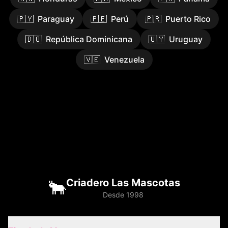
🇵🇾
Paraguay
🇵🇪
Perú
🇵🇷
Puerto Rico
🇩🇴
República Dominicana
🇺🇾
Uruguay
🇻🇪
Venezuela
🐂
Criadero Las Mascotas
Desde 1998