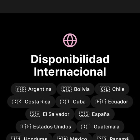
Disponibilidad
Internacional
🇦🇷
Argentina
🇧🇴
Bolivia
🇨🇱
Chile
🇨🇷
Costa Rica
🇨🇺
Cuba
🇪🇨
Ecuador
🇸🇻
El Salvador
🇪🇸
España
🇺🇸
Estados Unidos
🇬🇹
Guatemala
🇭🇳
Honduras
🇲🇽
México
🇵🇦
Panamá