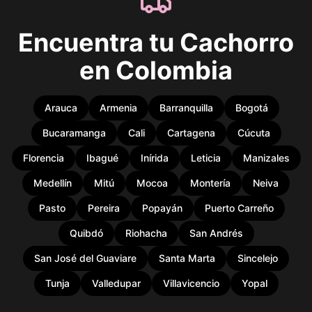
Encuentra tu Cachorro
en Colombia
Arauca
Armenia
Barranquilla
Bogotá
Bucaramanga
Cali
Cartagena
Cúcuta
Florencia
Ibagué
Inírida
Leticia
Manizales
Medellín
Mitú
Mocoa
Montería
Neiva
Pasto
Pereira
Popayán
Puerto Carreño
Quibdó
Riohacha
San Andrés
San José del Guaviare
Santa Marta
Sincelejo
Tunja
Valledupar
Villavicencio
Yopal