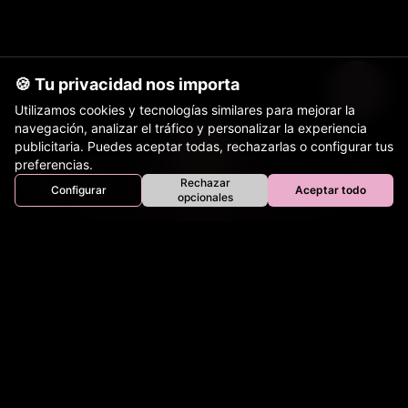
🍪 Tu privacidad nos importa
Utilizamos cookies y tecnologías similares para mejorar la
navegación, analizar el tráfico y personalizar la experiencia
publicitaria. Puedes aceptar todas, rechazarlas o configurar tus
preferencias.
Rechazar
Configurar
Aceptar todo
Inicio
Perros
Gatos
Equinos
Bovinos
Aves
opcionales
Tienda