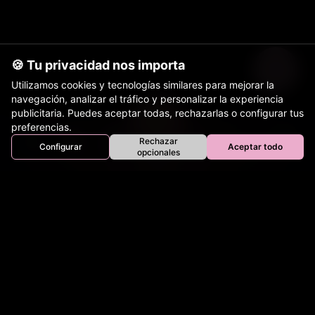
🍪 Tu privacidad nos importa
Utilizamos cookies y tecnologías similares para mejorar la
navegación, analizar el tráfico y personalizar la experiencia
publicitaria. Puedes aceptar todas, rechazarlas o configurar tus
preferencias.
Rechazar
Configurar
Aceptar todo
Inicio
Perros
Gatos
Equinos
Bovinos
Aves
opcionales
Tienda