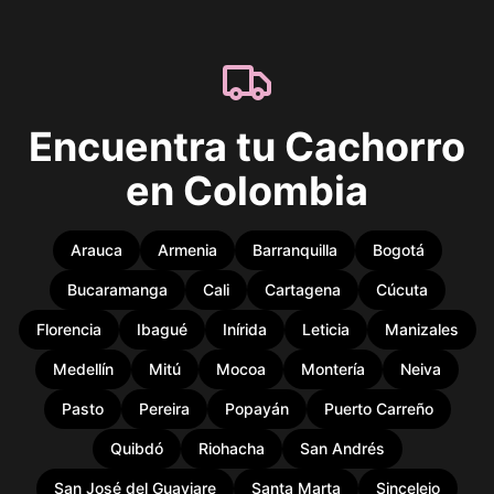
Encuentra tu Cachorro
en Colombia
Arauca
Armenia
Barranquilla
Bogotá
Bucaramanga
Cali
Cartagena
Cúcuta
Florencia
Ibagué
Inírida
Leticia
Manizales
Medellín
Mitú
Mocoa
Montería
Neiva
Pasto
Pereira
Popayán
Puerto Carreño
Quibdó
Riohacha
San Andrés
San José del Guaviare
Santa Marta
Sincelejo