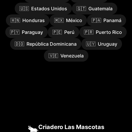
🇺🇸
Estados Unidos
🇬🇹
Guatemala
🇭🇳
Honduras
🇲🇽
México
🇵🇦
Panamá
🇵🇾
Paraguay
🇵🇪
Perú
🇵🇷
Puerto Rico
🇩🇴
República Dominicana
🇺🇾
Uruguay
🇻🇪
Venezuela
🐂
Criadero Las Mascotas