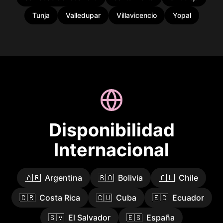
Tunja
Valledupar
Villavicencio
Yopal
Disponibilidad
Internacional
🇦🇷
Argentina
🇧🇴
Bolivia
🇨🇱
Chile
🇨🇷
Costa Rica
🇨🇺
Cuba
🇪🇨
Ecuador
🇸🇻
El Salvador
🇪🇸
España