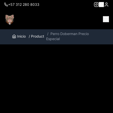
+57 312 280 8033
/
Perro Doberman Precio
Inicio
/
Product
Especial