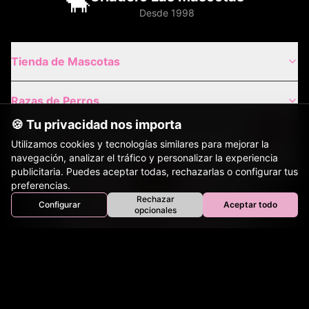
🐂
Desde 1998
Tienda de Mascotas
Razas de Perros
🍪 Tu privacidad nos importa
Gatos de Raza
Utilizamos cookies y tecnologías similares para mejorar la
navegación, analizar el tráfico y personalizar la experiencia
publicitaria. Puedes aceptar todas, rechazarlas o configurar tus
Envíos Nacionales
preferencias.
Rechazar
Configurar
Aceptar todo
Inicio
Perros
Gatos
Equinos
Bovinos
Aves
opcionales
Tienda
Envíos Internacionales
Contacto