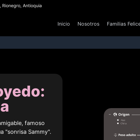
Rionegro, Antioquia
Inicio
Nosotros
Familias Felic
oyedo:
na
 amigable, famoso
ua "sonrisa Sammy".