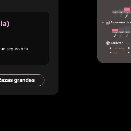
ia
)
egue seguro a
tu
Razas
grandes