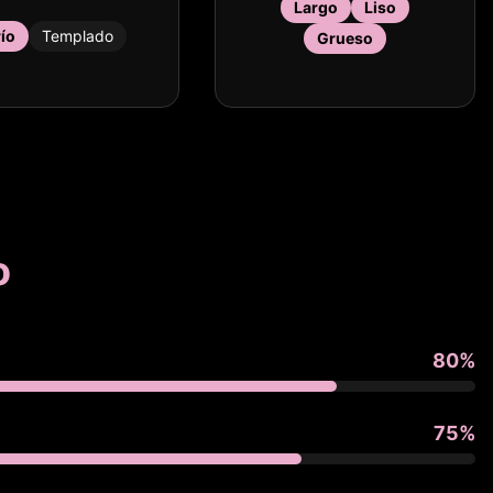
Largo
Liso
río
Templado
Grueso
o
80
%
75
%