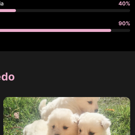
ia
40
%
90
%
edo