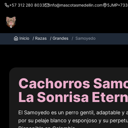
+57 312 280 8033
Info@mascotasmedellin.com
5JMP+733, 
Inicio
/
Razas
/
Grandes
/
Samoyedo
Cachorros Sam
La Sonrisa Eter
El Samoyedo es un perro gentil, adaptable y
por su pelaje blanco y esponjoso y su perpet