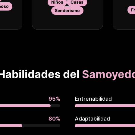
Niños
Casas
ñoso
F
Senderismo
Habilidades del
Samoyed
95
%
Entrenabilidad
80
%
Adaptabilidad