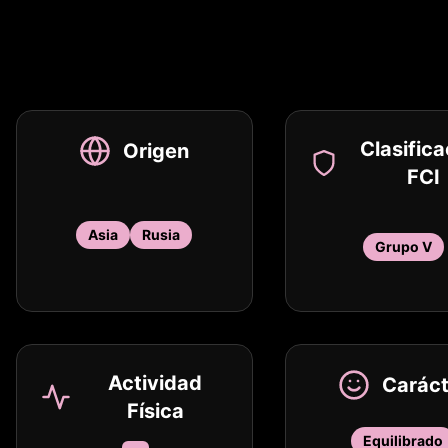
Clasifica
Origen
FCI
Asia
Rusia
Grupo V
Actividad
Caráct
Física
Equilibrado