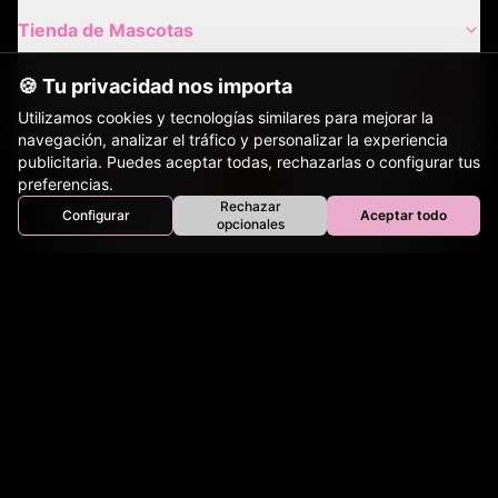
Tienda de Mascotas
🍪 Tu privacidad nos importa
Razas de Perros
Utilizamos cookies y tecnologías similares para mejorar la
navegación, analizar el tráfico y personalizar la experiencia
Gatos de Raza
publicitaria. Puedes aceptar todas, rechazarlas o configurar tus
preferencias.
Rechazar
Configurar
Aceptar todo
Envíos Nacionales
Inicio
Perros
Gatos
Equinos
Bovinos
Aves
opcionales
Tienda
Envíos Internacionales
Contacto
Nuestros Sitios Hermanos:
mascotasbogota.com
|
mascotasrionegro.com
|
mascotascali.co
|