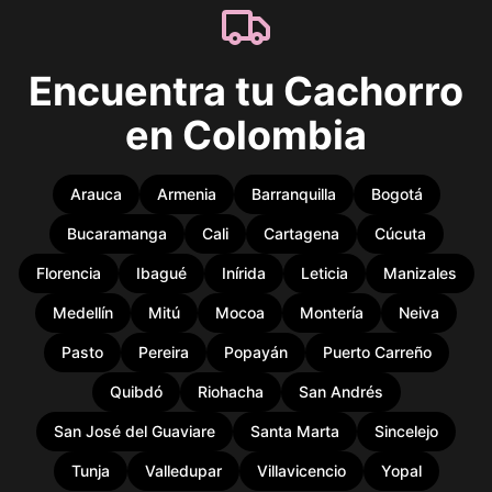
Encuentra tu Cachorro
en Colombia
Arauca
Armenia
Barranquilla
Bogotá
Bucaramanga
Cali
Cartagena
Cúcuta
Florencia
Ibagué
Inírida
Leticia
Manizales
Medellín
Mitú
Mocoa
Montería
Neiva
Pasto
Pereira
Popayán
Puerto Carreño
Quibdó
Riohacha
San Andrés
San José del Guaviare
Santa Marta
Sincelejo
Tunja
Valledupar
Villavicencio
Yopal