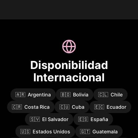
Disponibilidad
Internacional
🇦🇷
Argentina
🇧🇴
Bolivia
🇨🇱
Chile
🇨🇷
Costa Rica
🇨🇺
Cuba
🇪🇨
Ecuador
🇸🇻
El Salvador
🇪🇸
España
🇺🇸
Estados Unidos
🇬🇹
Guatemala