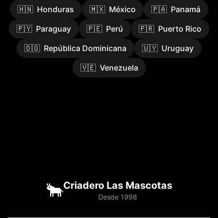
🇭🇳
Honduras
🇲🇽
México
🇵🇦
Panamá
🇵🇾
Paraguay
🇵🇪
Perú
🇵🇷
Puerto Rico
🇩🇴
República Dominicana
🇺🇾
Uruguay
🇻🇪
Venezuela
🐂
Criadero Las Mascotas
Desde 1998