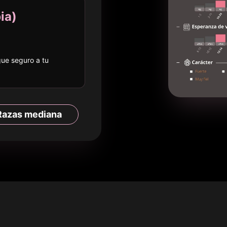
ia
)
egue seguro a
tu
Razas
mediana