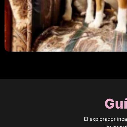
Guí
El explorador inc
su energ