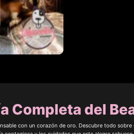
a Completa del Be
ansable con un corazón de oro. Descubre todo sobre su
ía contagiosa y los cuidados que este alegre sabueso 