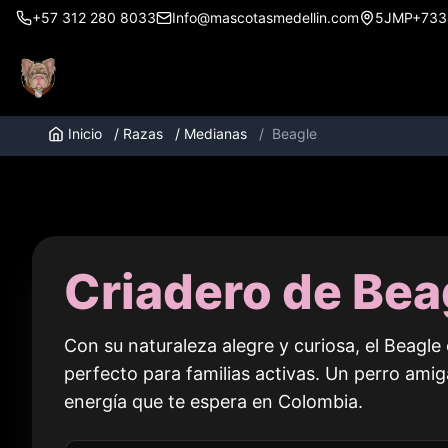
+57 312 280 8033
Info@mascotasmedellin.com
5JMP+733, 
Inicio
/
Razas
/
Medianas
/
Beagle
Criadero de Bea
Con su naturaleza alegre y curiosa, el Beagl
perfecto para familias activas. Un perro amig
energía que te espera en
Colombia
.