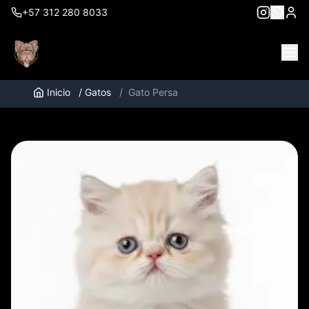
+57 312 280 8033
Inicio
/
Gatos
/
Gato Persa