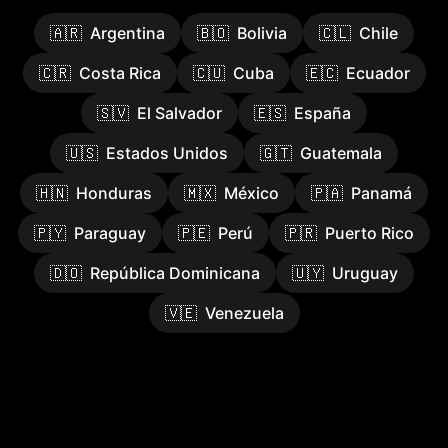
🇦🇷
Argentina
🇧🇴
Bolivia
🇨🇱
Chile
🇨🇷
Costa Rica
🇨🇺
Cuba
🇪🇨
Ecuador
🇸🇻
El Salvador
🇪🇸
España
🇺🇸
Estados Unidos
🇬🇹
Guatemala
🇭🇳
Honduras
🇲🇽
México
🇵🇦
Panamá
🇵🇾
Paraguay
🇵🇪
Perú
🇵🇷
Puerto Rico
🇩🇴
República Dominicana
🇺🇾
Uruguay
🇻🇪
Venezuela