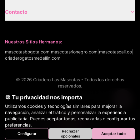
Contacto
Nuestros Sitios Hermanos:
mascotasbogota.com
|
mascotasrionegro.com
|
mascotascali.co
|
criaderogatosmedellin.com
©
2026
Criadero Las Mascotas - Todos los derechos
reservados.
Términos y Condiciones
|
Política de Privacidad
|
🍪 Tu privacidad nos importa
Política de Envíos
|
Configurar cookies
Utilizamos cookies y tecnologías similares para mejorar la
navegación, analizar el tráfico y personalizar la experiencia
© 2026 Criadero Las Mascotas - Todos los derechos
publicitaria. Puedes aceptar todas, rechazarlas o configurar tus
reservados.
preferencias.
Términos y Condiciones
|
Política de Privacidad
|
Rechazar
Configurar
Aceptar todo
Política de Envíos
Inicio
Perros
Gatos
Equinos
Bovinos
Aves
opcionales
Tienda