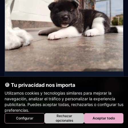
Venta de Perros Akita en Armenia
🍪 Tu privacidad nos importa
$ 2.700.000
Utilizamos cookies y tecnologías similares para mejorar la
navegación, analizar el tráfico y personalizar la experiencia
WhatsApp
Detalles
publicitaria. Puedes aceptar todas, rechazarlas o configurar tus
preferencias.
Rechazar
Configurar
Aceptar todo
Inicio
Perros
Gatos
Equinos
Bovinos
Aves
opcionales
Tienda