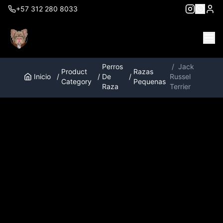
+57 312 280 8033
Perros
/
Jack
Product
Razas
Inicio
/
/
De
/
Russel
Category
Pequenas
Raza
Terrier