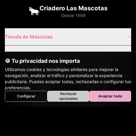
🐂
Criadero Las Mascotas
Desde 1998
Tienda de Mascotas
Razas de Perros
🍪 Tu privacidad nos importa
Utilizamos cookies y tecnologías similares para mejorar la
Gatos de Raza
navegación, analizar el tráfico y personalizar la experiencia
publicitaria. Puedes aceptar todas, rechazarlas o configurar tus
preferencias.
Envíos Nacionales
Rechazar
Configurar
Aceptar todo
Inicio
Perros
Gatos
Equinos
Bovinos
Aves
opcionales
Tienda
Envíos Internacionales
Contacto