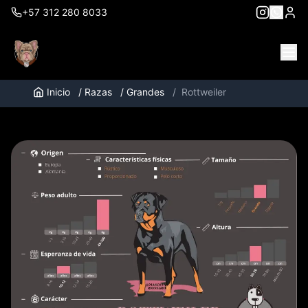
+57 312 280 8033
Inicio
/
Razas
/
Grandes
/
Rottweiler