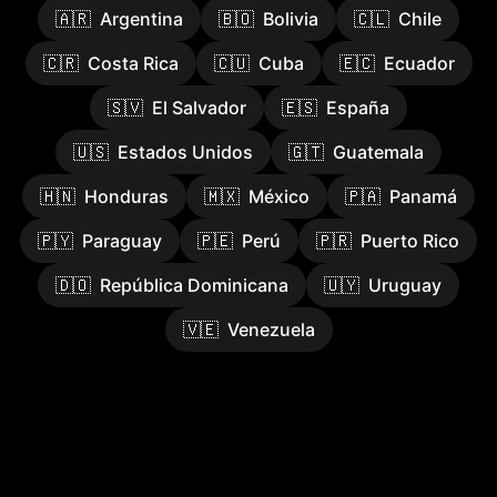
🇦🇷
Argentina
🇧🇴
Bolivia
🇨🇱
Chile
🇨🇷
Costa Rica
🇨🇺
Cuba
🇪🇨
Ecuador
🇸🇻
El Salvador
🇪🇸
España
🇺🇸
Estados Unidos
🇬🇹
Guatemala
🇭🇳
Honduras
🇲🇽
México
🇵🇦
Panamá
🇵🇾
Paraguay
🇵🇪
Perú
🇵🇷
Puerto Rico
🇩🇴
República Dominicana
🇺🇾
Uruguay
🇻🇪
Venezuela