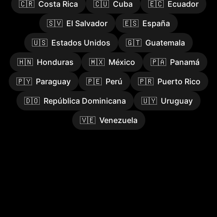
🇨🇷
Costa Rica
🇨🇺
Cuba
🇪🇨
Ecuador
🇸🇻
El Salvador
🇪🇸
España
🇺🇸
Estados Unidos
🇬🇹
Guatemala
🇭🇳
Honduras
🇲🇽
México
🇵🇦
Panamá
🇵🇾
Paraguay
🇵🇪
Perú
🇵🇷
Puerto Rico
🇩🇴
República Dominicana
🇺🇾
Uruguay
🇻🇪
Venezuela