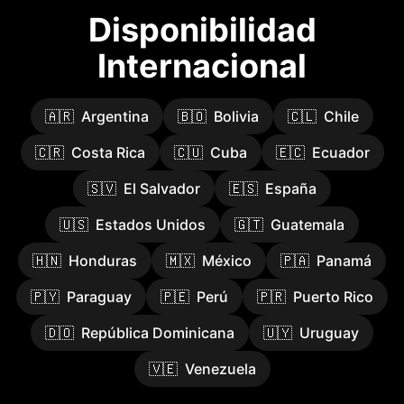
Disponibilidad
Internacional
🇦🇷
Argentina
🇧🇴
Bolivia
🇨🇱
Chile
🇨🇷
Costa Rica
🇨🇺
Cuba
🇪🇨
Ecuador
🇸🇻
El Salvador
🇪🇸
España
🇺🇸
Estados Unidos
🇬🇹
Guatemala
🇭🇳
Honduras
🇲🇽
México
🇵🇦
Panamá
🇵🇾
Paraguay
🇵🇪
Perú
🇵🇷
Puerto Rico
🇩🇴
República Dominicana
🇺🇾
Uruguay
🇻🇪
Venezuela