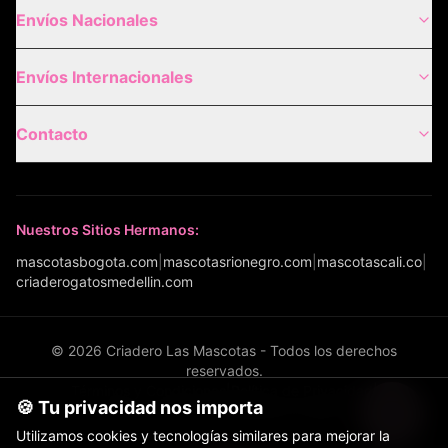
Envíos Nacionales
Envíos Internacionales
Contacto
Nuestros Sitios Hermanos:
mascotasbogota.com
|
mascotasrionegro.com
|
mascotascali.co
|
criaderogatosmedellin.com
©
2026
Criadero Las Mascotas - Todos los derechos
reservados.
Términos y Condiciones
|
Política de Privacidad
|
🍪 Tu privacidad nos importa
Política de Envíos
|
Configurar cookies
Utilizamos cookies y tecnologías similares para mejorar la