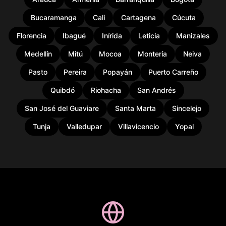
Bucaramanga
Cali
Cartagena
Cúcuta
Florencia
Ibagué
Inírida
Leticia
Manizales
Medellín
Mitú
Mocoa
Montería
Neiva
Pasto
Pereira
Popayán
Puerto Carreño
Quibdó
Riohacha
San Andrés
San José del Guaviare
Santa Marta
Sincelejo
Tunja
Valledupar
Villavicencio
Yopal