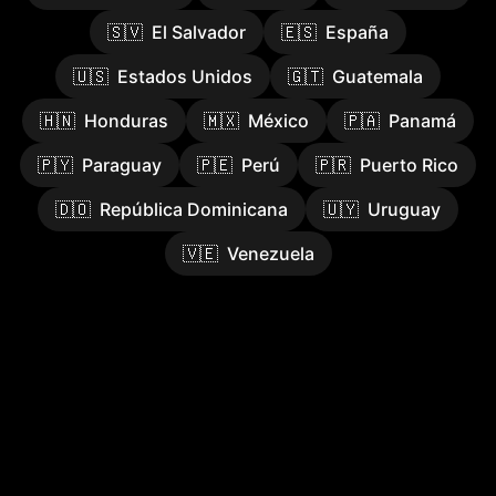
🇸🇻
El Salvador
🇪🇸
España
🇺🇸
Estados Unidos
🇬🇹
Guatemala
🇭🇳
Honduras
🇲🇽
México
🇵🇦
Panamá
🇵🇾
Paraguay
🇵🇪
Perú
🇵🇷
Puerto Rico
🇩🇴
República Dominicana
🇺🇾
Uruguay
🇻🇪
Venezuela