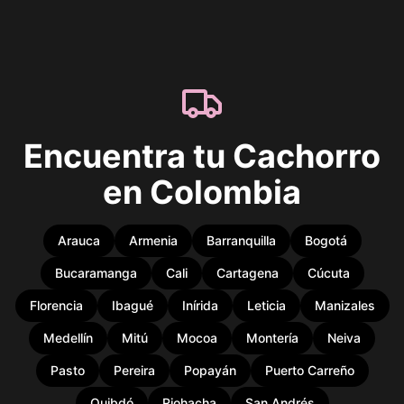
Encuentra tu Cachorro
en Colombia
Arauca
Armenia
Barranquilla
Bogotá
Bucaramanga
Cali
Cartagena
Cúcuta
Florencia
Ibagué
Inírida
Leticia
Manizales
Medellín
Mitú
Mocoa
Montería
Neiva
Pasto
Pereira
Popayán
Puerto Carreño
Quibdó
Riohacha
San Andrés