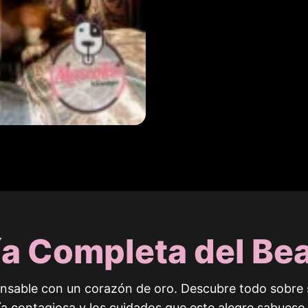
a Completa del Be
ansable con un corazón de oro. Descubre todo sobre su
ía contagiosa y los cuidados que este alegre sabueso 