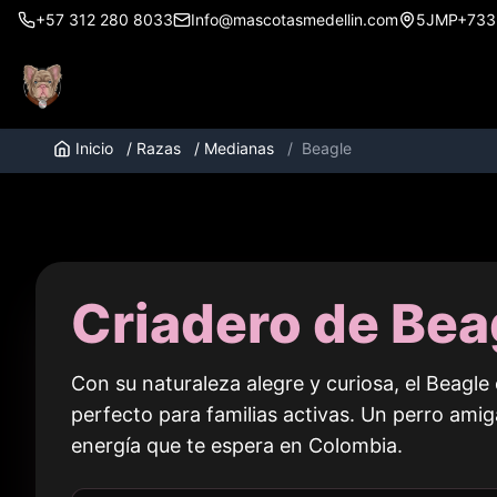
+57 312 280 8033
Info@mascotasmedellin.com
5JMP+733, 
Inicio
/
Razas
/
Medianas
/
Beagle
Criadero de Bea
Con su naturaleza alegre y curiosa, el Beagl
perfecto para familias activas. Un perro amig
energía que te espera en
Colombia
.