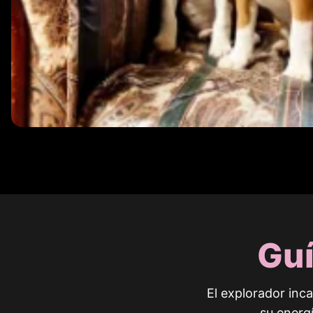
Guí
El explorador inc
su energ