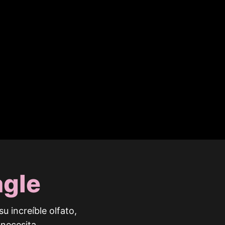
agle
 increíble olfato,
necesita.