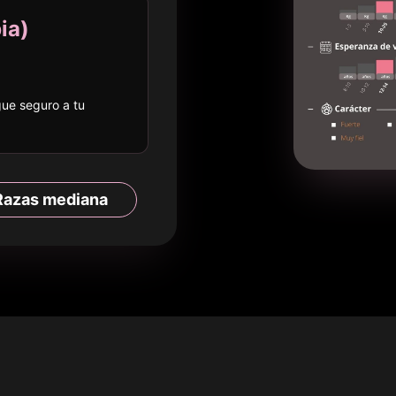
ia
)
egue seguro a
tu
Razas
mediana