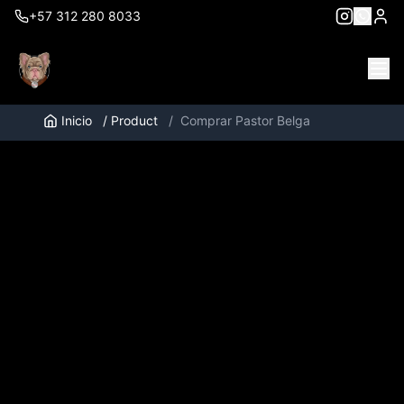
+57 312 280 8033
Inicio
/
Product
/
Comprar Pastor Belga