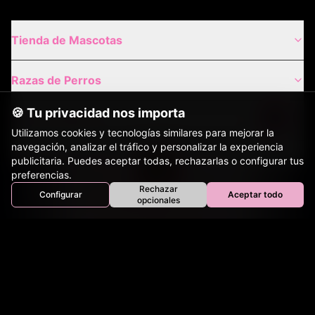
Tienda de Mascotas
Razas de Perros
🍪 Tu privacidad nos importa
Gatos de Raza
Utilizamos cookies y tecnologías similares para mejorar la
navegación, analizar el tráfico y personalizar la experiencia
Envíos Nacionales
publicitaria. Puedes aceptar todas, rechazarlas o configurar tus
preferencias.
Rechazar
Configurar
Aceptar todo
Envíos Internacionales
Inicio
Perros
Gatos
Equinos
Bovinos
Aves
opcionales
Tienda
Contacto
Nuestros Sitios Hermanos: