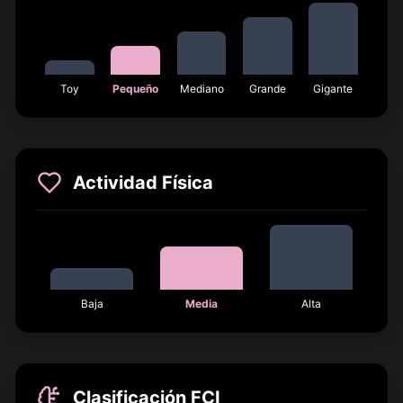
Toy
Pequeño
Mediano
Grande
Gigante
Actividad Física
Baja
Media
Alta
Clasificación FCI