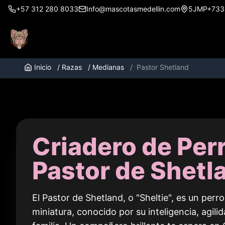
+57 312 280 8033
Info@mascotasmedellin.com
5JMP+733, 
Inicio
/
Razas
/
Medianas
/
Pastor Shetland
Criadero de Per
Pastor de Shetl
El Pastor de Shetland, o "Sheltie", es un perr
miniatura, conocido por su inteligencia, agili