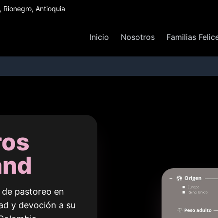
Rionegro, Antioquia
Inicio
Nosotros
Familias Felic
ros
and
o de pastoreo en
dad y devoción a su