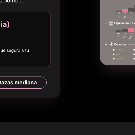
Colombia
.
ia
)
egue seguro a
tu
Razas
mediana