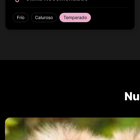
Frío
Caluroso
Temperado
Nu