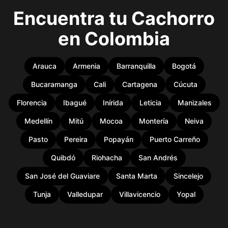
Encuentra tu Cachorro
en Colombia
Arauca
Armenia
Barranquilla
Bogotá
Bucaramanga
Cali
Cartagena
Cúcuta
Florencia
Ibagué
Inírida
Leticia
Manizales
Medellín
Mitú
Mocoa
Montería
Neiva
Pasto
Pereira
Popayán
Puerto Carreño
Quibdó
Riohacha
San Andrés
San José del Guaviare
Santa Marta
Sincelejo
Tunja
Valledupar
Villavicencio
Yopal