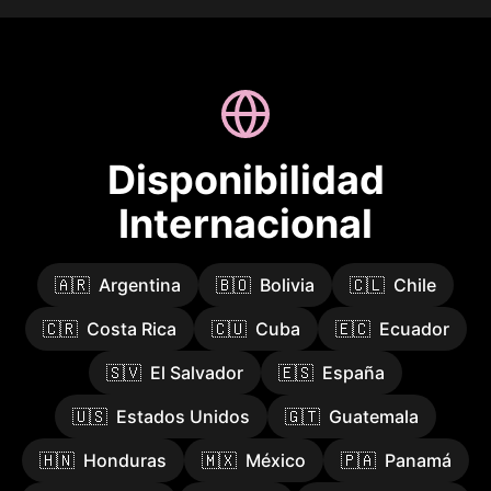
Disponibilidad
Internacional
🇦🇷
Argentina
🇧🇴
Bolivia
🇨🇱
Chile
🇨🇷
Costa Rica
🇨🇺
Cuba
🇪🇨
Ecuador
🇸🇻
El Salvador
🇪🇸
España
🇺🇸
Estados Unidos
🇬🇹
Guatemala
🇭🇳
Honduras
🇲🇽
México
🇵🇦
Panamá