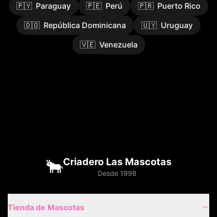
🇵🇾
Paraguay
🇵🇪
Perú
🇵🇷
Puerto Rico
🇩🇴
República Dominicana
🇺🇾
Uruguay
🇻🇪
Venezuela
🐂
Criadero Las Mascotas
Desde 1998
Tienda de Mascotas