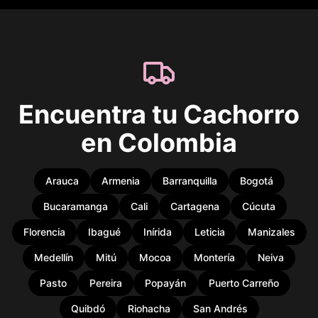
Encuentra tu Cachorro
en Colombia
Arauca
Armenia
Barranquilla
Bogotá
Bucaramanga
Cali
Cartagena
Cúcuta
Florencia
Ibagué
Inírida
Leticia
Manizales
Medellín
Mitú
Mocoa
Montería
Neiva
Pasto
Pereira
Popayán
Puerto Carreño
Quibdó
Riohacha
San Andrés