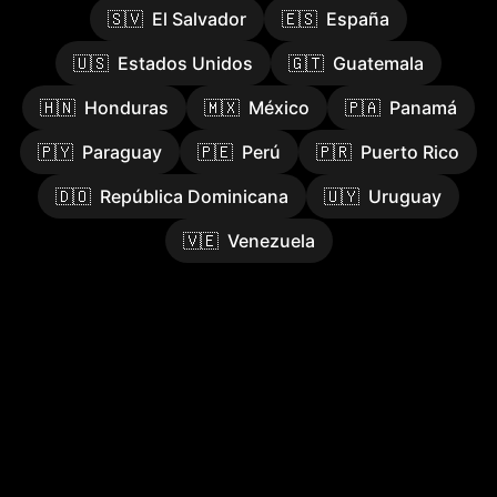
🇸🇻
El Salvador
🇪🇸
España
🇺🇸
Estados Unidos
🇬🇹
Guatemala
🇭🇳
Honduras
🇲🇽
México
🇵🇦
Panamá
🇵🇾
Paraguay
🇵🇪
Perú
🇵🇷
Puerto Rico
🇩🇴
República Dominicana
🇺🇾
Uruguay
🇻🇪
Venezuela