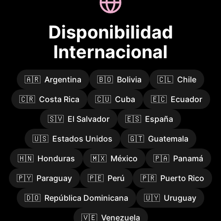
Disponibilidad
Internacional
🇦🇷
Argentina
🇧🇴
Bolivia
🇨🇱
Chile
🇨🇷
Costa Rica
🇨🇺
Cuba
🇪🇨
Ecuador
🇸🇻
El Salvador
🇪🇸
España
🇺🇸
Estados Unidos
🇬🇹
Guatemala
🇭🇳
Honduras
🇲🇽
México
🇵🇦
Panamá
🇵🇾
Paraguay
🇵🇪
Perú
🇵🇷
Puerto Rico
🇩🇴
República Dominicana
🇺🇾
Uruguay
🇻🇪
Venezuela