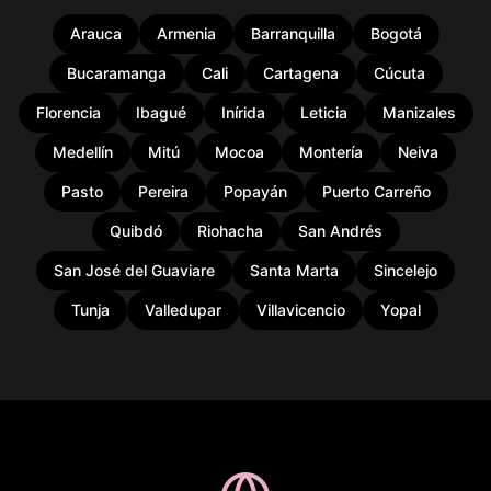
Arauca
Armenia
Barranquilla
Bogotá
Bucaramanga
Cali
Cartagena
Cúcuta
Florencia
Ibagué
Inírida
Leticia
Manizales
Medellín
Mitú
Mocoa
Montería
Neiva
Pasto
Pereira
Popayán
Puerto Carreño
Quibdó
Riohacha
San Andrés
San José del Guaviare
Santa Marta
Sincelejo
Tunja
Valledupar
Villavicencio
Yopal