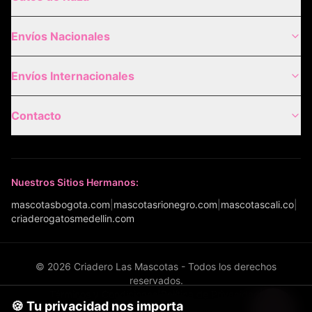
Envíos Nacionales
Envíos Internacionales
Contacto
Nuestros Sitios Hermanos:
mascotasbogota.com
|
mascotasrionegro.com
|
mascotascali.co
|
criaderogatosmedellin.com
©
2026
Criadero Las Mascotas - Todos los derechos
reservados.
Términos y Condiciones
|
Política de Privacidad
|
🍪 Tu privacidad nos importa
Política de Envíos
|
Configurar cookies