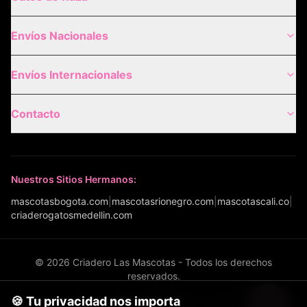
Envíos Nacionales
Envíos Internacionales
Contacto
Nuestros Sitios Hermanos:
mascotasbogota.com
|
mascotasrionegro.com
|
mascotascali.co
|
criaderogatosmedellin.com
©
2026
Criadero Las Mascotas - Todos los derechos
reservados.
Términos y Condiciones
|
Política de Privacidad
|
🍪 Tu privacidad nos importa
Política de Envíos
|
Configurar cookies