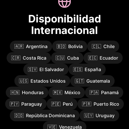
Disponibilidad
Internacional
🇦🇷
Argentina
🇧🇴
Bolivia
🇨🇱
Chile
🇨🇷
Costa Rica
🇨🇺
Cuba
🇪🇨
Ecuador
🇸🇻
El Salvador
🇪🇸
España
🇺🇸
Estados Unidos
🇬🇹
Guatemala
🇭🇳
Honduras
🇲🇽
México
🇵🇦
Panamá
🇵🇾
Paraguay
🇵🇪
Perú
🇵🇷
Puerto Rico
🇩🇴
República Dominicana
🇺🇾
Uruguay
🇻🇪
Venezuela