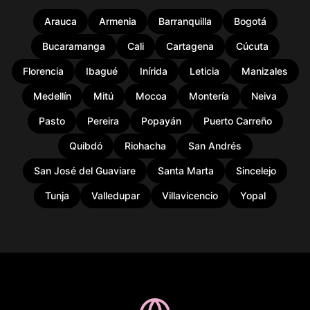
Arauca
Armenia
Barranquilla
Bogotá
Bucaramanga
Cali
Cartagena
Cúcuta
Florencia
Ibagué
Inírida
Leticia
Manizales
Medellín
Mitú
Mocoa
Montería
Neiva
Pasto
Pereira
Popayán
Puerto Carreño
Quibdó
Riohacha
San Andrés
San José del Guaviare
Santa Marta
Sincelejo
Tunja
Valledupar
Villavicencio
Yopal