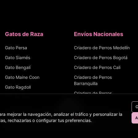
Gatos de Raza
Envíos Nacionales
Gato Persa
Criadero de Perros
Medellín
Gato Siamés
Criadero de Perros
Bogotá
Gato Bengalí
Criadero de Perros
Cali
Gato Maine Coon
Criadero de Perros
Barranquilla
Gato Ragdoll
Criadero de Perros
Gato Esfinge
Cartagena
Gato Angora
C
Criadero de Perros
ra mejorar la navegación, analizar el tráfico y personalizar la
Bucaramanga
Gato Ruso Azul
A
as, rechazarlas o configurar tus preferencias.
Perros
Gatos
Equinos
Bovinos
Tienda
Criadero de Perros
Pereira
Criadero de Perros
Santa