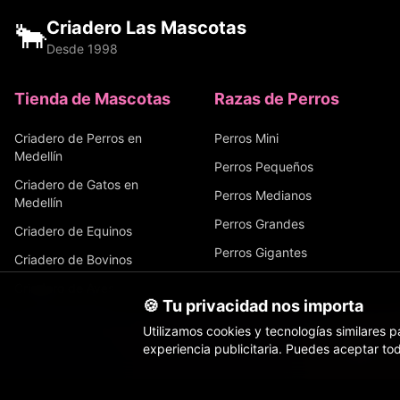
🐂
Criadero Las Mascotas
Desde 1998
Tienda de Mascotas
Razas de Perros
Criadero de Perros en
Perros Mini
Medellín
Perros Pequeños
Criadero de Gatos en
Perros Medianos
Medellín
Perros Grandes
Criadero de Equinos
Perros Gigantes
Criadero de Bovinos
Criadero de Aves
🍪 Tu privacidad nos importa
Sobre Nosotros
Utilizamos cookies y tecnologías similares pa
Familias Felices
experiencia publicitaria. Puedes aceptar tod
Inicio