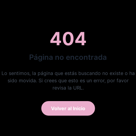
404
Página no encontrada
Lo sentimos, la página que estás buscando no existe o ha
sido movida. Si crees que esto es un error, por favor
revisa la URL.
Volver al Inicio