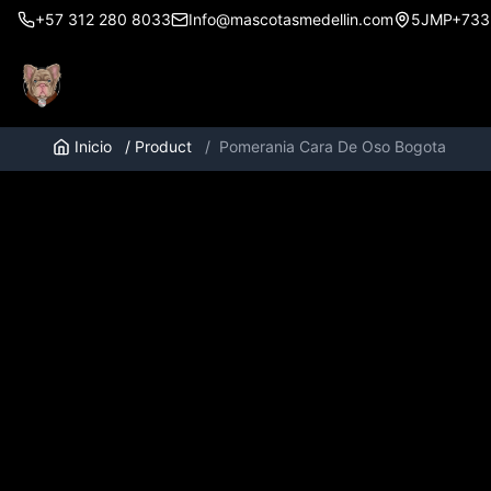
+57 312 280 8033
Info@mascotasmedellin.com
5JMP+733, 
Inicio
/
Product
/
Pomerania Cara De Oso Bogota