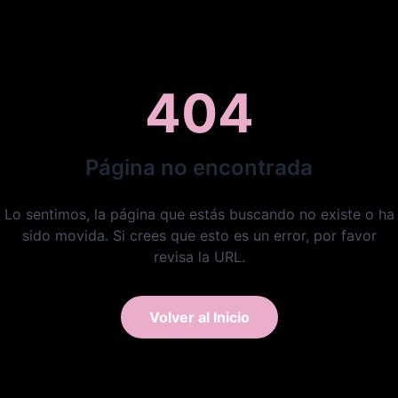
404
Página no encontrada
Lo sentimos, la página que estás buscando no existe o ha
sido movida. Si crees que esto es un error, por favor
revisa la URL.
Volver al Inicio