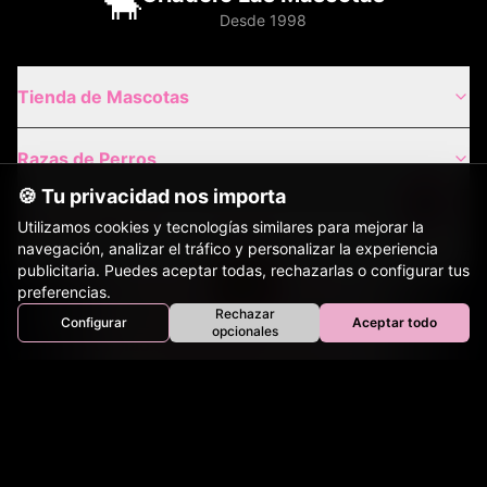
🐂
Desde 1998
Tienda de Mascotas
Razas de Perros
🍪 Tu privacidad nos importa
Gatos de Raza
Utilizamos cookies y tecnologías similares para mejorar la
navegación, analizar el tráfico y personalizar la experiencia
publicitaria. Puedes aceptar todas, rechazarlas o configurar tus
Envíos Nacionales
preferencias.
Rechazar
Configurar
Aceptar todo
Inicio
Perros
Gatos
Equinos
Bovinos
Aves
opcionales
Tienda
Envíos Internacionales
Contacto