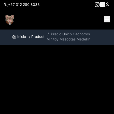
+57 312 280 8033
/
Precio Unico Cachorros
Inicio
/
Product
Minitoy Mascotas Medellin