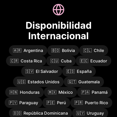
Disponibilidad
Internacional
🇦🇷
Argentina
🇧🇴
Bolivia
🇨🇱
Chile
🇨🇷
Costa Rica
🇨🇺
Cuba
🇪🇨
Ecuador
🇸🇻
El Salvador
🇪🇸
España
🇺🇸
Estados Unidos
🇬🇹
Guatemala
🇭🇳
Honduras
🇲🇽
México
🇵🇦
Panamá
🇵🇾
Paraguay
🇵🇪
Perú
🇵🇷
Puerto Rico
🇩🇴
República Dominicana
🇺🇾
Uruguay