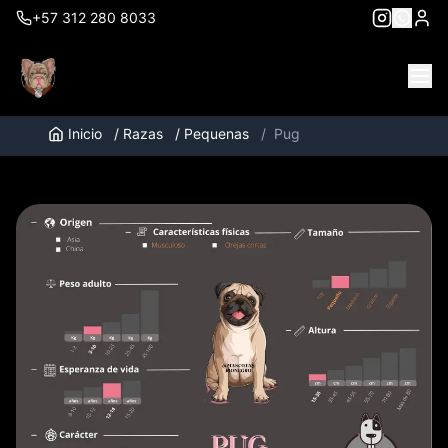
+57 312 280 8033
Inicio
/
Razas
/
Pequenas
/
Pug