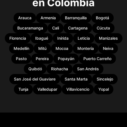
en Colombia
Arauca
Armenia
Barranquilla
Bogotá
Bucaramanga
Cali
Cartagena
Cúcuta
Florencia
Ibagué
Inírida
Leticia
Manizales
Medellín
Mitú
Mocoa
Montería
Neiva
Pasto
Pereira
Popayán
Puerto Carreño
Quibdó
Riohacha
San Andrés
San José del Guaviare
Santa Marta
Sincelejo
Tunja
Valledupar
Villavicencio
Yopal