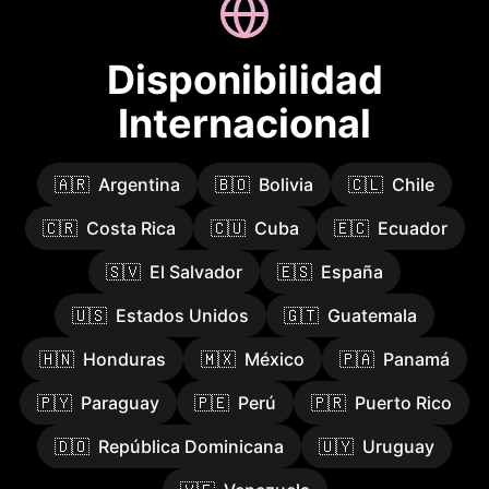
Disponibilidad
Internacional
🇦🇷
Argentina
🇧🇴
Bolivia
🇨🇱
Chile
🇨🇷
Costa Rica
🇨🇺
Cuba
🇪🇨
Ecuador
🇸🇻
El Salvador
🇪🇸
España
🇺🇸
Estados Unidos
🇬🇹
Guatemala
🇭🇳
Honduras
🇲🇽
México
🇵🇦
Panamá
🇵🇾
Paraguay
🇵🇪
Perú
🇵🇷
Puerto Rico
🇩🇴
República Dominicana
🇺🇾
Uruguay