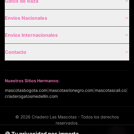
Gatos de Raza
Envíos Nacionales
Envíos Internacionales
Contacto
Nuestros Sitios Hermanos:
mascotasbogota.com
|
mascotasrionegro.com
|
mascotascali.co
|
criaderogatosmedellin.com
©
2026
Criadero Las Mascotas - Todos los derechos
reservados.
Términos y Condiciones
|
Política de Privacidad
|
🍪 Tu privacidad nos importa