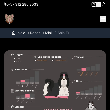
+57 312 280 8033
Inicio
/
Razas
/
Mini
/
Shih Tzu