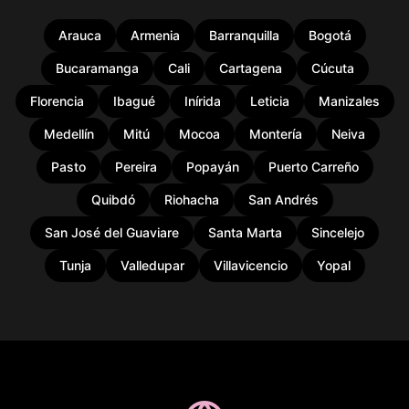
Arauca
Armenia
Barranquilla
Bogotá
Bucaramanga
Cali
Cartagena
Cúcuta
Florencia
Ibagué
Inírida
Leticia
Manizales
Medellín
Mitú
Mocoa
Montería
Neiva
Pasto
Pereira
Popayán
Puerto Carreño
Quibdó
Riohacha
San Andrés
San José del Guaviare
Santa Marta
Sincelejo
Tunja
Valledupar
Villavicencio
Yopal