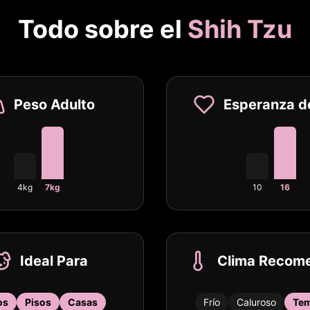
Todo sobre el
Shih Tzu
Peso Adulto
Esperanza d
4kg
7kg
10
16
Ideal Para
Clima Recom
os
Pisos
Casas
Frío
Caluroso
Tem