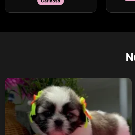
Cariñoso
N