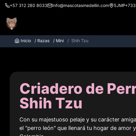
+57 312 280 8033
Info@mascotasmedellin.com
5JMP+733, 
Inicio
/
Razas
/
Mini
/
Shih Tzu
Criadero de Per
Shih Tzu
Con su majestuoso pelaje y su carácter amigab
el "perro león" que llenará tu hogar de amor y