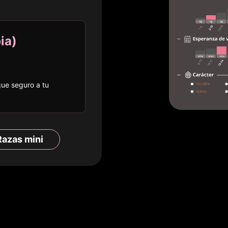
ia
)
egue seguro a
tu
Razas
mini