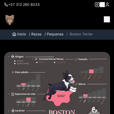
+57 312 280 8033
Inicio
/
Razas
/
Pequenas
/
Boston Terrier