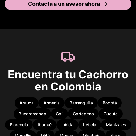
Contacta a un asesor ahora
Encuentra tu Cachorro
en Colombia
Arauca
Armenia
Barranquilla
Bogotá
Bucaramanga
Cali
Cartagena
Cúcuta
Florencia
Ibagué
Inírida
Leticia
Manizales
Medellín
Mitú
Mocoa
Montería
Neiva