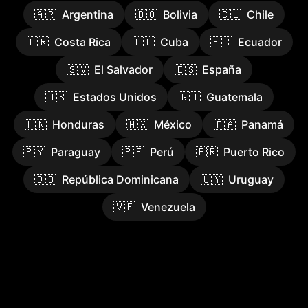
🇦🇷
Argentina
🇧🇴
Bolivia
🇨🇱
Chile
🇨🇷
Costa Rica
🇨🇺
Cuba
🇪🇨
Ecuador
🇸🇻
El Salvador
🇪🇸
España
🇺🇸
Estados Unidos
🇬🇹
Guatemala
🇭🇳
Honduras
🇲🇽
México
🇵🇦
Panamá
🇵🇾
Paraguay
🇵🇪
Perú
🇵🇷
Puerto Rico
🇩🇴
República Dominicana
🇺🇾
Uruguay
🇻🇪
Venezuela