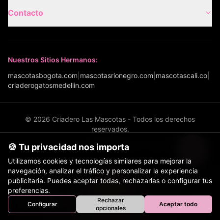
Contacto
Nuestros Sitios Hermanos:
mascotasbogota.com
|
mascotasrionegro.com
|
mascotascali.co
|
criaderogatosmedellin.com
©
2026
Criadero Las Mascotas - Todos los derechos
reservados.
Términos y Condiciones
|
Política de Privacidad
|
🍪 Tu privacidad nos importa
Política de Envíos
|
Configurar cookies
Utilizamos cookies y tecnologías similares para mejorar la
navegación, analizar el tráfico y personalizar la experiencia
© 2026 Criadero Las Mascotas - Todos los derechos
publicitaria. Puedes aceptar todas, rechazarlas o configurar tus
reservados.
preferencias.
Términos y Condiciones
|
Política de Privacidad
|
Rechazar
Configurar
Aceptar todo
Política de Envíos
Inicio
Perros
Gatos
Equinos
Bovinos
Aves
opcionales
Tienda