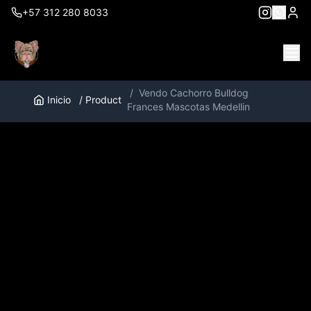
+57 312 280 8033
/
Vendo Cachorro Bulldog
Inicio
/
Product
Frances Mascotas Medellin