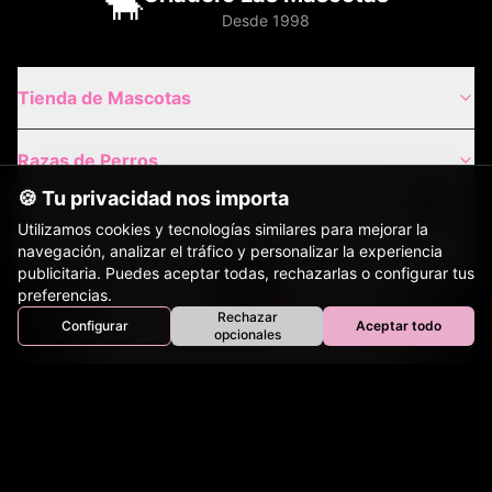
🐂
Desde 1998
Tienda de Mascotas
Razas de Perros
🍪 Tu privacidad nos importa
Gatos de Raza
Utilizamos cookies y tecnologías similares para mejorar la
navegación, analizar el tráfico y personalizar la experiencia
publicitaria. Puedes aceptar todas, rechazarlas o configurar tus
Envíos Nacionales
preferencias.
Rechazar
Configurar
Aceptar todo
Inicio
Perros
Gatos
Equinos
Bovinos
Aves
opcionales
Tienda
Envíos Internacionales
Contacto