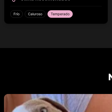
Frío
Caluroso
Temperado