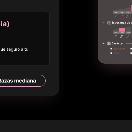
ia
)
egue seguro a
tu
Razas
mediana