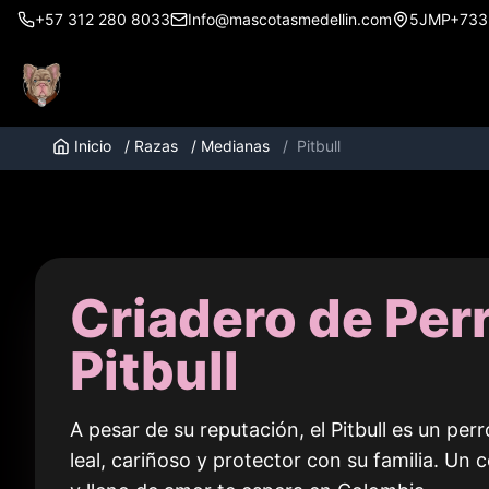
+57 312 280 8033
Info@mascotasmedellin.com
5JMP+733, 
Inicio
/
Razas
/
Medianas
/
Pitbull
Criadero de Per
Pitbull
A pesar de su reputación, el Pitbull es un per
leal, cariñoso y protector con su familia. Un