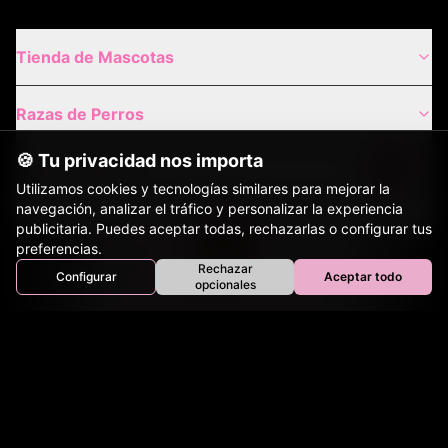
Tienda de Mascotas
Razas de Perros
🍪 Tu privacidad nos importa
Gatos de Raza
Utilizamos cookies y tecnologías similares para mejorar la
navegación, analizar el tráfico y personalizar la experiencia
Envíos Nacionales
publicitaria. Puedes aceptar todas, rechazarlas o configurar tus
preferencias.
Rechazar
Configurar
Aceptar todo
Envíos Internacionales
Inicio
Perros
Gatos
Equinos
Bovinos
Aves
opcionales
Tienda
Contacto
Nuestros Sitios Hermanos: