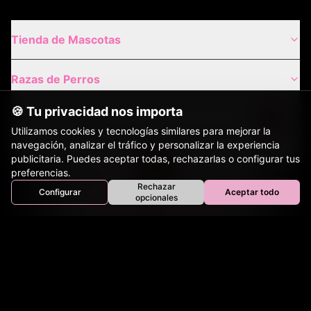
Tienda de Mascotas
Razas de Perros
🍪 Tu privacidad nos importa
Gatos de Raza
Utilizamos cookies y tecnologías similares para mejorar la
navegación, analizar el tráfico y personalizar la experiencia
Envíos Nacionales
publicitaria. Puedes aceptar todas, rechazarlas o configurar tus
preferencias.
Rechazar
Configurar
Aceptar todo
Envíos Internacionales
Inicio
Perros
Gatos
Equinos
Bovinos
Aves
opcionales
Tienda
Contacto
Nuestros Sitios Hermanos: