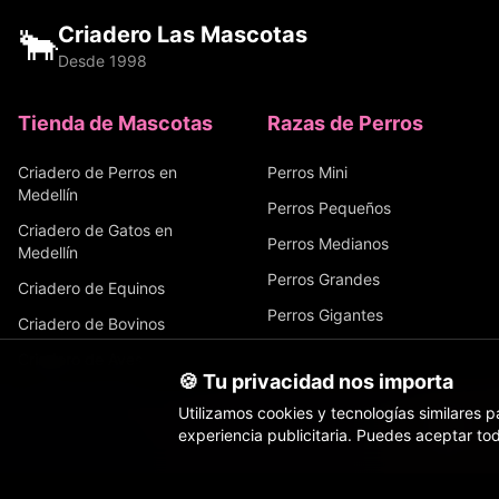
🐂
Criadero Las Mascotas
Desde 1998
Tienda de Mascotas
Razas de Perros
Criadero de Perros en
Perros Mini
Medellín
Perros Pequeños
Criadero de Gatos en
Perros Medianos
Medellín
Perros Grandes
Criadero de Equinos
Perros Gigantes
Criadero de Bovinos
Criadero de Aves
🍪 Tu privacidad nos importa
Sobre Nosotros
Utilizamos cookies y tecnologías similares pa
Familias Felices
experiencia publicitaria. Puedes aceptar tod
Inicio