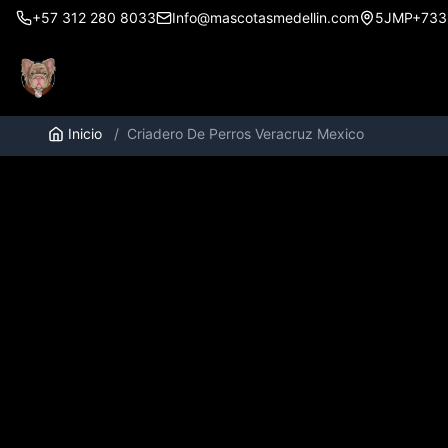
+57 312 280 8033
Info@mascotasmedellin.com
5JMP+733, 
Inicio
/
Criadero De Perros Veracruz Mexico