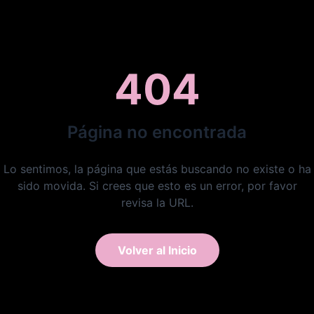
404
Página no encontrada
Lo sentimos, la página que estás buscando no existe o ha
sido movida. Si crees que esto es un error, por favor
revisa la URL.
Volver al Inicio