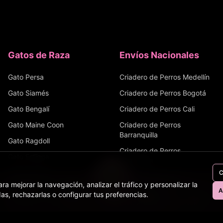
Gatos de Raza
Envíos Nacionales
Gato Persa
Criadero de Perros
Medellín
Gato Siamés
Criadero de Perros
Bogotá
Gato Bengalí
Criadero de Perros
Cali
Gato Maine Coon
Criadero de Perros
Barranquilla
Gato Ragdoll
Criadero de Perros
Gato Esfinge
Cartagena
Gato Angora
C
Criadero de Perros
ra mejorar la navegación, analizar el tráfico y personalizar la
Bucaramanga
Gato Ruso Azul
A
as, rechazarlas o configurar tus preferencias.
Perros
Gatos
Equinos
Bovinos
Tienda
Criadero de Perros
Pereira
Criadero de Perros
Santa