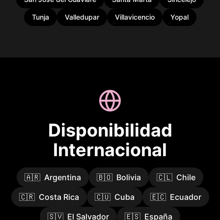
Tunja
Valledupar
Villavicencio
Yopal
Disponibilidad
Internacional
🇦🇷
Argentina
🇧🇴
Bolivia
🇨🇱
Chile
🇨🇷
Costa Rica
🇨🇺
Cuba
🇪🇨
Ecuador
🇸🇻
El Salvador
🇪🇸
España