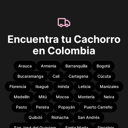
Encuentra tu Cachorro
en Colombia
Arauca
Armenia
Barranquilla
Bogotá
Bucaramanga
Cali
Cartagena
Cúcuta
Florencia
Ibagué
Inírida
Leticia
Manizales
Medellín
Mitú
Mocoa
Montería
Neiva
Pasto
Pereira
Popayán
Puerto Carreño
Quibdó
Riohacha
San Andrés
San José del Guaviare
Santa Marta
Sincelejo