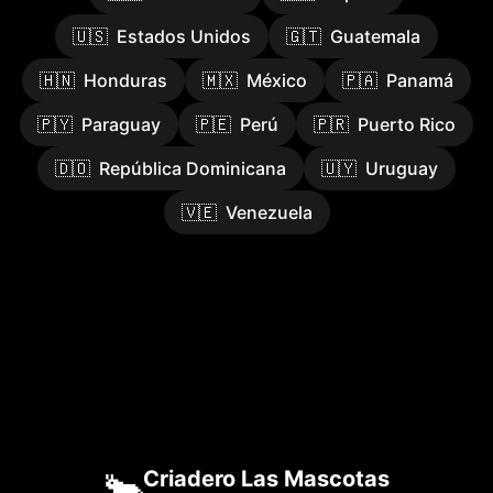
🇺🇸
Estados Unidos
🇬🇹
Guatemala
🇭🇳
Honduras
🇲🇽
México
🇵🇦
Panamá
🇵🇾
Paraguay
🇵🇪
Perú
🇵🇷
Puerto Rico
🇩🇴
República Dominicana
🇺🇾
Uruguay
🇻🇪
Venezuela
🐂
Criadero Las Mascotas