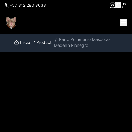
+57 312 280 8033
/
Perro Pomeranio Mascotas
Inicio
/
Product
Medellin Rionegro