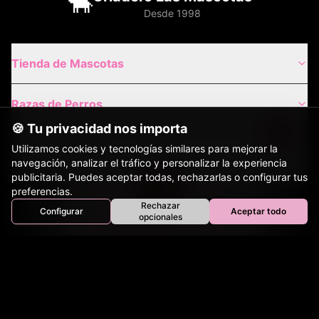
🐂
Desde 1998
Tienda de Mascotas
Razas de Perros
🍪 Tu privacidad nos importa
Gatos de Raza
Utilizamos cookies y tecnologías similares para mejorar la
navegación, analizar el tráfico y personalizar la experiencia
publicitaria. Puedes aceptar todas, rechazarlas o configurar tus
Envíos Nacionales
preferencias.
Rechazar
Configurar
Aceptar todo
Inicio
Perros
Gatos
Equinos
Bovinos
Aves
opcionales
Tienda
Envíos Internacionales
Contacto