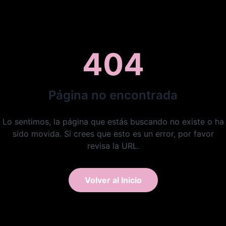
404
Página no encontrada
Lo sentimos, la página que estás buscando no existe o ha
sido movida. Si crees que esto es un error, por favor
revisa la URL.
Volver al Inicio