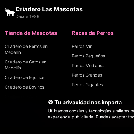
🐂
Criadero Las Mascotas
Desde 1998
Tienda de Mascotas
Razas de Perros
Criadero de Perros en
Perros Mini
Medellín
Perros Pequeños
Criadero de Gatos en
Perros Medianos
Medellín
Perros Grandes
Criadero de Equinos
Perros Gigantes
Criadero de Bovinos
Criadero de Aves
🍪 Tu privacidad nos importa
Sobre Nosotros
Utilizamos cookies y tecnologías similares pa
Familias Felices
experiencia publicitaria. Puedes aceptar tod
Inicio