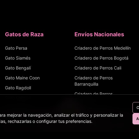
Gatos de Raza
Envíos Nacionales
Gato Persa
Criadero de Perros
Medellín
Gato Siamés
Criadero de Perros
Bogotá
Gato Bengalí
Criadero de Perros
Cali
Gato Maine Coon
Criadero de Perros
Barranquilla
Gato Ragdoll
Criadero de Perros
Gato Esfinge
Cartagena
Gato Angora
C
Criadero de Perros
ra mejorar la navegación, analizar el tráfico y personalizar la
Bucaramanga
Gato Ruso Azul
A
as, rechazarlas o configurar tus preferencias.
Perros
Gatos
Equinos
Bovinos
Tienda
Criadero de Perros
Pereira
Criadero de Perros
Santa