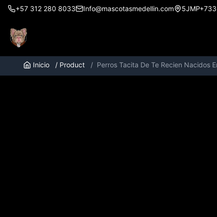
+57 312 280 8033
Info@mascotasmedellin.com
5JMP+733, 
Inicio
/
Product
/
Perros Tacita De Te Recien Nacidos E