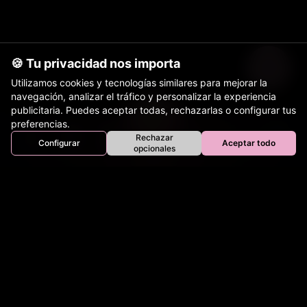
🍪 Tu privacidad nos importa
Utilizamos cookies y tecnologías similares para mejorar la
navegación, analizar el tráfico y personalizar la experiencia
publicitaria. Puedes aceptar todas, rechazarlas o configurar tus
preferencias.
Rechazar
Configurar
Aceptar todo
Inicio
Perros
Gatos
Equinos
Bovinos
Aves
opcionales
Tienda